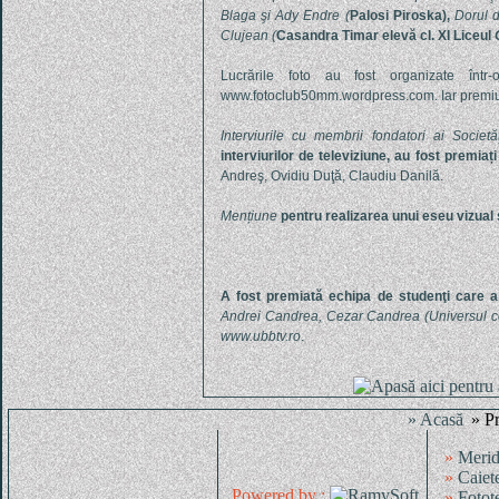
Blaga şi Ady Endre
(
Palosi Piroska),
Dorul 
Clujean
(
Casandra Timar elevă cl. XI Liceul
Lucrările foto au fost organizate într-
www.fotoclub50mm.wordpress.com
. Iar premi
Interviurile cu membrii fondatori ai Societă
interviurilor de televiziune, au fost premia
ț
i
Andreş, Ovidiu Duţă, Claudiu Danilă.
Men
ț
iune
pentru realizarea unui eseu vizual 
A fost premiată echipa de studenţi care a 
Andrei Candrea, Cezar Candrea (Universul cop
www.ubbtv.ro
.
» Acasă
» Pr
»
Merid
»
Caiet
Powered by :
»
Fotot