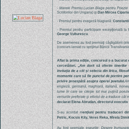
-
Marele Premiu Lucian Blaga pentru Poezie
Scriitorilor din Ungaria) şi
Dan Mircea Cipariu
- Premiul pentru exegeză blagiană:
Constant
- Premiul pentru participare excepţională la 
George Vulturescu
.
De asemenea au fost premiaţi câştigătorii (el
(concurs lansat cu sprijinul Băncii Transilvania
Aflat la prima ediţie, concursul s-a bucurat 
cercetători. „
Am dorit să oferim tinerilor
invitaţia de a citi şi selecta din lirica, filo
momente care să fie punctul de pornire pent
privire proaspătă asupra operei poetului.
Am
engleză, germană, maghiară, italiană, norvegi
lume în care se citeşte tot mai puţină poezie
versurile preferate şi efortul de a traduce cât
declarat
Elena Abrudan, directorul executiv 
S-au acordat m
enţiuni pentru traduceri di
Petric, Kocsis Kity, Veres Reka, Mirela Dimit
Au fost premiate eseurile:
Despre frumuseţ