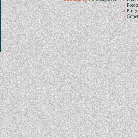
»
Fotot
»
Progr
»
Coper