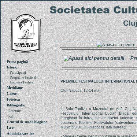
Pre
Prima pagină
Istoric
Participanți
Programe Festival
PREMIILE FESTIVALULUI INTERNAŢIONAL
Fototeca Festival
Meridiane
Cluj-Napoca, 12-14 mai
Caiete
Fototeca
Bibliografie
În Sala Tonitza a Muzeului de Artă Cluj-N
Referințe
Festivalului Internaţional Lucian Blaga, ed
Raft
înregistrat în întregime de poetul Valentin
Centrul de studii blagiene
decernate Premiile Festivalului (subvenţionat
Municipiului Cluj-Napoca). Iată laureaţii:
La zi
Administrare site
-
Marele Premiu pentru contribuţii la răspândi