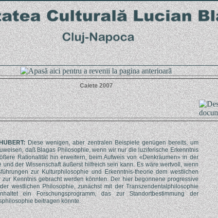
Caiete 2007
CHUBERT:
Diese wenigen, aber zentralen Beispiele genügen bereits, um
uweisen, daß Blagas Philosophie, wenn wir nur die luziferische Erkenntnis
rößere Rationalität hin erweitern, beim Aufweis von «Denkräumen» in der
 und der Wissenschaft äußerst hilfreich sein kann. Es wäre wertvoll, wenn
führungen zur Kulturphilosophie und Erkenntnis‐theorie dem westlichen
 zur Kenntnis gebracht werden könnten. Der hier begonnene progressive
 der westlichen Philosophie, zunächst mit der Transzendentalphilosophie
inhaltet ein Forschungsprogramm, das zur Standortbestimmung der
philosophie beitragen könnte.