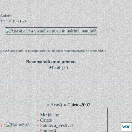
 Caiete
ării : 2010-11-24
Recomandă unui prieten
945 afișări
» Acasă
» Caiete-2007
»
Meridiane
»
Caiete
y :
»
Fototeca_Festival
»
Fototecă