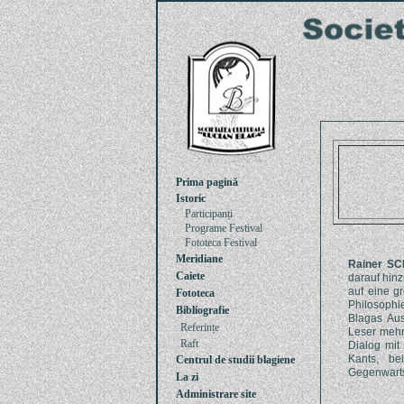
Prima pagină
Istoric
Participanți
Programe Festival
Fototeca Festival
Meridiane
Rainer S
Caiete
darauf hinz
auf eine g
Fototeca
Philosophie
Bibliografie
Blagas Aus
Referințe
Leser mehr
Raft
Dialog mit
Kants, be
Centrul de studii blagiene
Gegenwarts
La zi
Administrare site