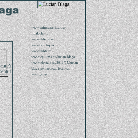
www.uniuneascriitorilor-
filialacluj.ro
www.ubbcluj.ro
www.bcucluj.ro
www.ubbtv.ro
www.iep.utm.edu/lucian-blaga
www.televizio.sk/2011/05/lucian-
blaga-nemzetkozi-fesztival
www.bjc.ro