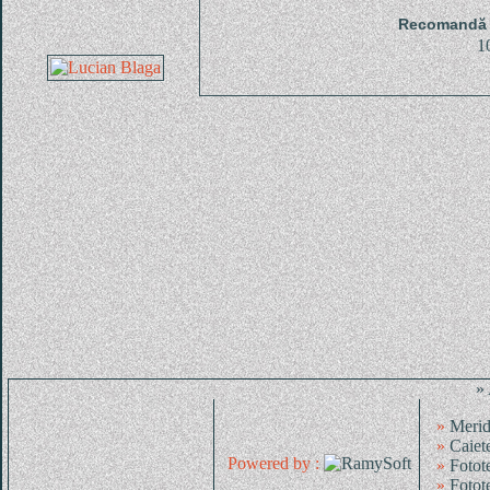
Recomandă u
1
»
»
Merid
»
Caiet
Powered by :
»
Fotot
»
Fotot