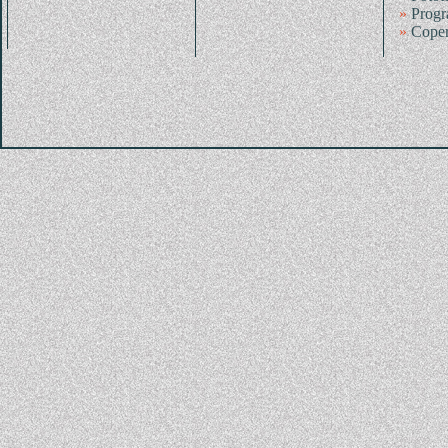
»
Progr
»
Coper