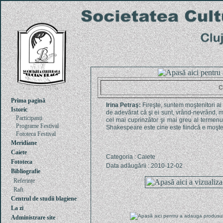
C
Prima pagină
Irina Petraş:
Fireşte, suntem moştenitori ai m
Istoric
de adevărat că şi ei sunt, vrând-nevrând, mo
Participanți
cel mai cuprinzător şi mai greu al termenu
Programe Festival
Shakespeare este cine este fiindcă e moşte
Fototeca Festival
Meridiane
Caiete
Categoria : Caiete
Fototeca
Data adăugării : 2010-12-02
Bibliografie
Referințe
Raft
Centrul de studii blagiene
La zi
Administrare site