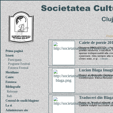
Pag
Caiete de poezie 20
Giovanni MAGLIOCCO: …nell’o
poesia moderna, il sacrificio, l
Prima pagină
spesso indispensabili alla c
Istoric
osservare, mira sempre alla 
cîntec este, e şi
...citește...
Participanți
Programe Festival
Fototeca Festival
Lucian Blaga Imagi
Meridiane
Proiect al studenților Depar
Caiete
Coordonator: Elena Abruda
Fototeca
Bibliografie
Referințe
Raft
Traduceri din Blag
Centrul de studii blagiene
Puteţi citi, în pdf-ul alăturat
La zi
Caietele ediţiilor succesive al
Administrare site