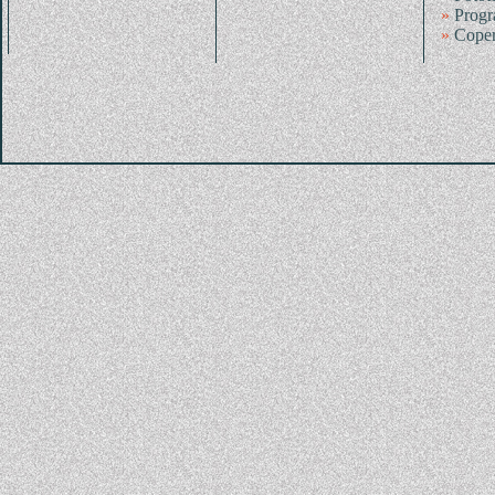
»
Progr
»
Coper