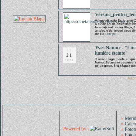
Versuri_pentru_tem
Volum editat de Societatea Cul
a 50 de ani de posteritate bla
Internaţional Lucian Blaga, 1
antologie de versuri alese din 
din Ro
...citește...
Yves Namur - "Luci
12
lumière éteinte"
21
"Lucian Blaga, poète en quê
2021
Namur, Secrétaire perpétuel d
de Belgique, à la séance m
Pag
»
Merid
»
Caiet
Powered by :
»
Fotot
»
Fotot